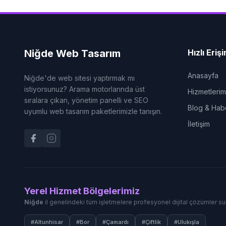
Niğde Web Tasarım
Hızlı Eriş
Anasayfa
Niğde'de web sitesi yaptırmak mı
istiyorsunuz? Arama motorlarında üst
Hizmetlerim
sıralara çıkan, yönetim panelli ve SEO
Blog & Hab
uyumlu web tasarım paketlerimizle tanışın.
İletişim
Yerel Hizmet Bölgelerimiz
Niğde
il genelindeki tüm işletmelere profesyonel dijital çözümler s
#Altunhisar
#Bor
#Çamardı
#Çiftlik
#Ulukışla