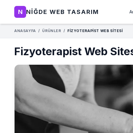
N
NIĞDE WEB TASARIM
A
ANASAYFA
/
ÜRÜNLER
/
FIZYOTERAPIST WEB SITESI
Fizyoterapist Web Site