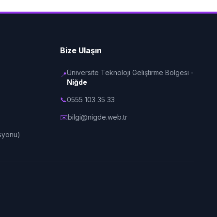
Bize Ulaşın
Üniversite Teknoloji Geliştirme Bölgesi -
📍
Niğde
📞
0555 103 35 33
✉️
bilgi@nigde.web.tr
syonu)