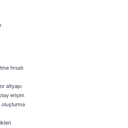
n
tme fırsatı
ır altyapı
olay erişim
n oluşturma
kleri