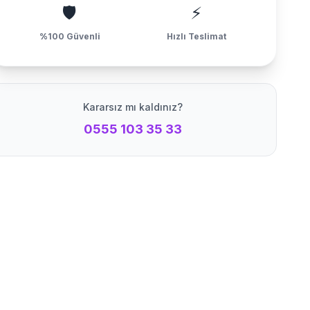
🛡️
⚡
%100 Güvenli
Hızlı Teslimat
Kararsız mı kaldınız?
0555 103 35 33